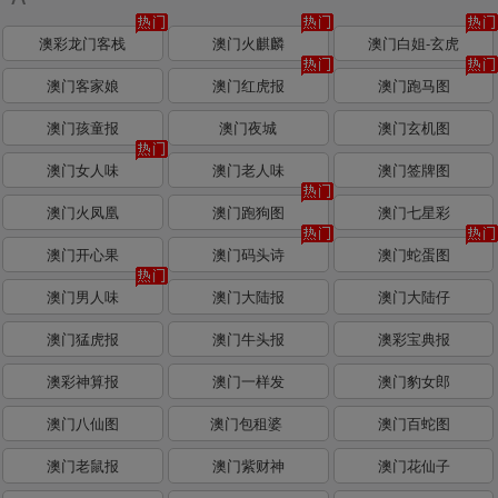
澳彩龙门客栈
澳门火麒麟
澳门白姐-玄虎
澳门客家娘
澳门红虎报
澳门跑马图
澳门孩童报
澳门夜城
澳门玄机图
澳门女人味
澳门老人味
澳门签牌图
澳门火凤凰
澳门跑狗图
澳门七星彩
澳门开心果
澳门码头诗
澳门蛇蛋图
澳门男人味
澳门大陆报
澳门大陆仔
澳门猛虎报
澳门牛头报
澳彩宝典报
澳彩神算报
澳门一样发
澳门豹女郎
澳门八仙图
澳门包租婆
澳门百蛇图
澳门老鼠报
澳门紫财神
澳门花仙子