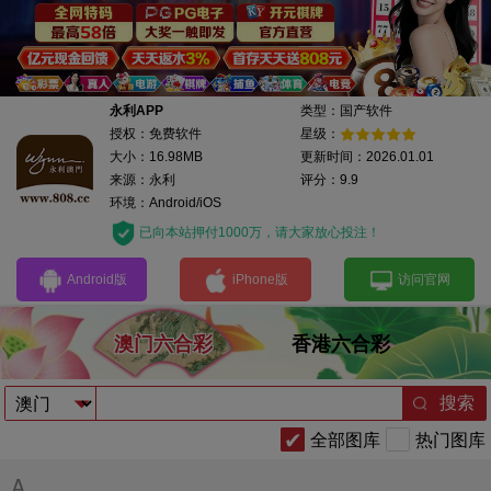
永利APP
类型：国产软件
授权：免费软件
星级：
大小：16.98MB
更新时间：2026.01.01
来源：永利
评分：9.9
环境：Android/iOS
已向本站押付1000万，请大家放心投注！
Android版
iPhone版
访问官网
澳门六合彩
香港六合彩
搜索
全部图库
热门图库
A