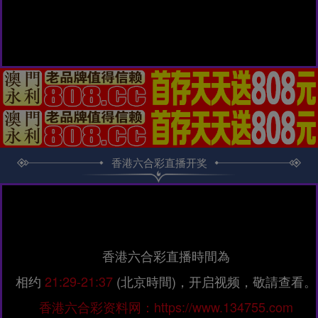
香港六合彩直播开奖
香港六合彩直播時間為
相约
21:29-21:37
(北京時間)，开启视频，敬請查看。
香港六合彩资料网：https://www.134755.com