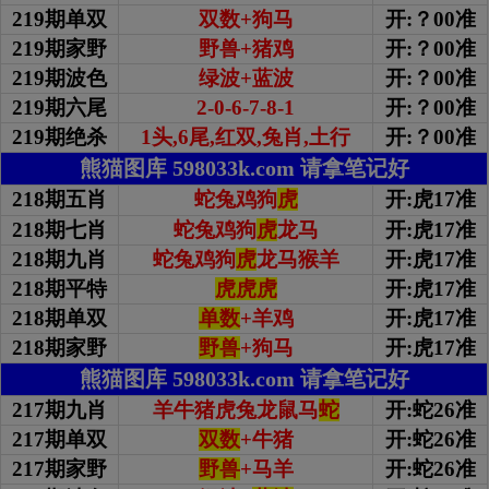
219期单双
双数+狗马
开:？00准
219期家野
野兽+猪鸡
开:？00准
219期波色
绿波+蓝波
开:？00准
219期
六尾
2-0-6-7-8-1
开:？00准
219期绝杀
1头,6尾,红双,兔肖,土行
开:？00准
熊猫图库 598033k.com 请拿笔记好
218期五肖
蛇兔鸡狗
虎
开:虎17准
218期七肖
蛇兔鸡狗
虎
龙马
开:虎17准
218期九肖
蛇兔鸡狗
虎
龙马猴羊
开:虎17准
218期平特
虎虎虎
开:虎17准
218期单双
单数
+羊鸡
开:虎17准
218期家野
野兽
+狗马
开:虎17准
熊猫图库 598033k.com 请拿笔记好
217期九肖
羊牛猪虎兔龙鼠马
蛇
开:蛇26准
217期单双
双数
+牛猪
开:蛇26准
217期家野
野兽
+马羊
开:蛇26准