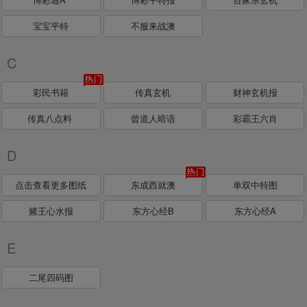
宝宝平特
不服来战澳
C
彩民书籍
传真玄机
财神玄机报
传真八点料
曾道人暗语
彩霸王六肖
D
点击查看更多图纸
东成西就澳
单双中特图
赌王心水报
东方心经B
东方心经A
E
二尾四码图