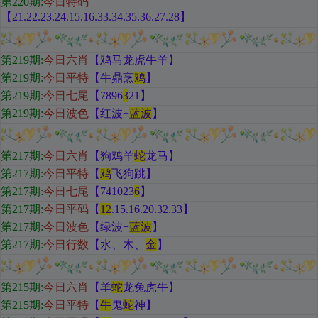
第220期:
今日特码
【21.22.23.24.15.16.33.34.35.36.27.28
】
第219期
:
今日六肖
【鸡马龙虎牛羊
】
第219期:
今日平特
【牛鼎烹
鸡
】
第219期:
今日七尾
【7896
3
21
】
第219期:
今日波色
【红
波+
蓝波
】
第217期
:
今日六肖
【狗鸡羊
蛇
龙马
】
第217期:
今日平特
【
鸡
飞狗跳
】
第217期:
今日七尾
【741023
6
】
第217期:
今日平码
【
12
.15.16.20.32.33
】
第217期:
今日波色
【绿
波+
蓝波
】
第217期:
今日行数
【水
、木、
金
】
第215期
:
今日六肖
【羊
蛇
龙兔虎牛
】
第215期:
今日平特
【
牛
鬼
蛇
神
】