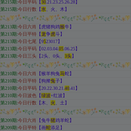
第215期:
今日平码
【
30
.21.23.25.26.28
】
第215期:
今日行数
【
水
、火、木
】
第213期
:
今日六肖
【虎猪狗鸡
猴
牛
】
第213期:
今日平特
【
龙
争
虎
斗
】
第213期:
今日七尾
【9
5
23017
】
第213期:
今日平码
【
02.03.04.
05
.06.25
】
第213期:
今日三头
【
2头、0头、
3头
】
第210期
:
今日六肖
【猴羊狗兔
马
蛇
】
第210期:
今日平特
【狗撵
兔
子
】
第210期:
今日平码
【
20.22.30.21.
40
.41
】
第210期:
今日波色
【
绿
波
+红波
】
第210期:
今日行数
【木
、
火
、土
】
第209期
:
今日六肖
【兔牛
猪
鸡羊蛇
】
第209期:
今日平特
【画
蛇
添足
】