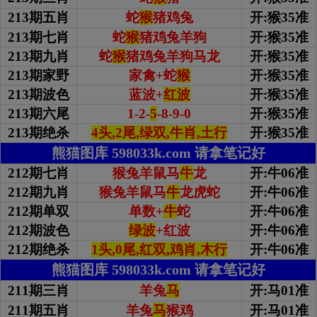
213期五肖
蛇
猴
猪鸡兔
开:猴35准
213期七肖
蛇
猴
猪鸡兔羊狗
开:猴35准
213期九肖
蛇
猴
猪鸡兔羊狗马龙
开:猴35准
213期家野
家禽+蛇
猴
开:猴35准
213期波色
蓝波+
红波
开:猴35准
213期
六尾
1-2-
5
-8-9-0
开:猴35准
213期绝杀
4头,2尾,绿双,牛肖,土行
开:猴35准
熊猫图库 598033k.com 请拿笔记好
212期七肖
猴兔羊鼠马
牛
龙
开:牛06准
212期九肖
猴兔羊鼠马
牛
龙虎蛇
开:牛06准
212期单双
单数+
牛
蛇
开:牛06准
212期波色
绿波
+红波
开:牛06准
212期绝杀
1头,0尾,红双,鸡肖,木行
开:牛06准
熊猫图库 598033k.com 请拿笔记好
211期三肖
羊兔
马
开:马01准
211期五肖
羊兔
马
猴鸡
开:马01准