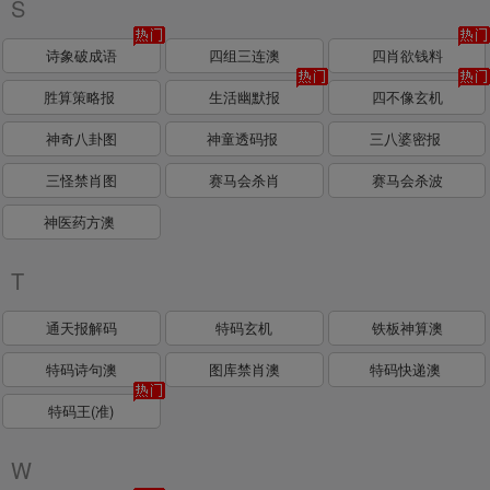
S
诗象破成语
四组三连澳
四肖欲钱料
胜算策略报
生活幽默报
四不像玄机
神奇八卦图
神童透码报
三八婆密报
三怪禁肖图
赛马会杀肖
赛马会杀波
神医药方澳
T
通天报解码
特码玄机
铁板神算澳
特码诗句澳
图库禁肖澳
特码快递澳
特码王(准)
W