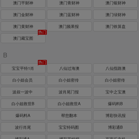
澳门平财神
澳门青财神
澳门银财神
澳门金财神
澳门蓝财神
澳门绿财神
澳门黄财神
澳门频果报
澳门铁算盘
澳门藏宝图
B
宝宝平特1肖
八仙过海澳
八仙指路澳
白小姐会员
白小姐密传
白小姐密传
波叔一波中
波肖尾门报
宝中之宝澳
白小姐救世B
白小姐救世A
爆码料B
爆码料A
帮您翻本
博彩快讯报
波行肖尾
宝宝特码图
博彩通B
博彩通A
博彩平特报
百家乐玄机