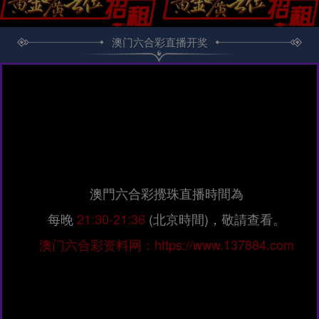
澳门六合彩直播开奖
澳門六合彩攪珠直播時間為
每晚
21:30-21:36
(北京時間)，敬請查看。
澳门六合彩资料网：https://www.137884.com